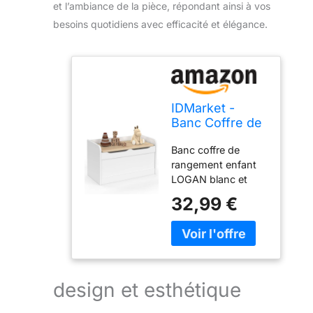
et l’ambiance de la pièce, répondant ainsi à vos
besoins quotidiens avec efficacité et élégance.
IDMarket -
Banc Coffre de
Rangement
Banc coffre de
Enfant Logan
rangement enfant
60 cm
LOGAN blanc et
hêtre : un petit
32,99 €
meuble pour une
maxi capacité de
rangement
Multifonction : à la
fois coffre de
rangement mais
design et esthétique
également
banquette ! Ce