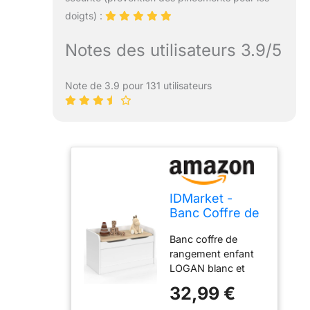
doigts) :
Notes des utilisateurs 3.9/5
Note de 3.9 pour 131 utilisateurs
IDMarket -
Banc Coffre de
Rangement
Banc coffre de
Enfant Logan
rangement enfant
60 cm
LOGAN blanc et
hêtre : un petit
32,99 €
meuble pour une