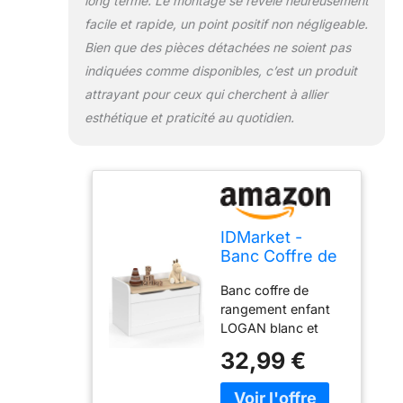
long terme. Le montage se révèle heureusement
facile et rapide, un point positif non négligeable.
Bien que des pièces détachées ne soient pas
indiquées comme disponibles, c’est un produit
attrayant pour ceux qui cherchent à allier
esthétique et praticité au quotidien.
IDMarket -
Banc Coffre de
Rangement
Banc coffre de
Enfant Logan
rangement enfant
60 cm
LOGAN blanc et
hêtre : un petit
32,99 €
meuble pour une
maxi capacité de