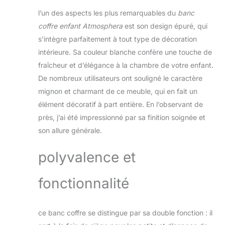
coffre est doté d'un
l’un des aspects les plus remarquables du
banc
vérin certifié, il
coffre enfant Atmosphera
est son design épuré, qui
permettra d'éviter
s’intègre parfaitement à tout type de décoration
les risques de
pincement de doigt
intérieure. Sa couleur blanche confère une touche de
Structure stable et
fraîcheur et d’élégance à la chambre de votre enfant.
solide en MDF
De nombreux utilisateurs ont souligné le caractère
blanc et bois. Son
mignon et charmant de ce meuble, qui en fait un
design sobre
s'intégrera dans
élément décoratif à part entière. En l’observant de
tous les types de
près, j’ai été impressionné par sa finition soignée et
chambre
son allure générale.
Dimensions
globales : L. 60 x l.
polyvalence et
30 x H. 34,5 cm.
Dimensions
intérieures du coffre
fonctionnalité
: L. 57 x l. 26 x H.
26 cm
ce banc coffre se distingue par sa double fonction : il