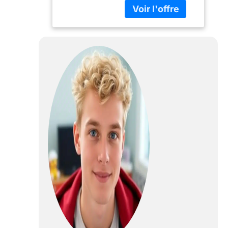
maxi capacité de
rangement
Multifonction : à la
fois coffre de
rangement mais
également
banquette ! Ce
coffre est doté d'un
vérin certifié, il
permettra d'éviter
les risques de
pincement de doigt
Structure stable et
solide en MDF
blanc et bois. Son
design sobre
s'intégrera dans
tous les types de
chambre
Dimensions
globales : L. 60 x l.
30 x H. 34,5 cm.