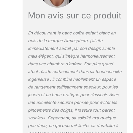
Dimensions
intérieures du coffre
Mon avis sur ce produit
: L. 57 x l. 26 x H.
26 cm
En découvrant le banc coffre enfant blanc en
bois de la marque Atmosphera, j’ai été
immédiatement séduit par son design simple
mais élégant, qui s’intègre harmonieusement
dans une chambre d’enfant. Son plus grand
atout réside certainement dans sa fonctionnalité
ingénieuse : il combine habilement un espace
de rangement suffisamment spacieux pour les
jouets et un banc pratique pour s’asseoir. Avec
une excellente sécurité pensée pour éviter les
pincements des doigts, il rassure tout parent
soucieux. Cependant, sa solidité m’a quelque
peu déçu, ce qui pourrait limiter sa durabilité à