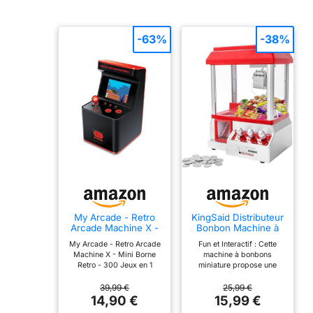
-63%
-38%
My Arcade - Retro
KingSaid Distributeur
Arcade Machine X -
Bonbon Machine à
Mini Borne Retro -
Bonbons Candy
My Arcade - Retro Arcade
Fun et Interactif : Cette
300 Jeux en 1
Grabber Mini Coin
Machine X - Mini Borne
machine à bonbons
Retro - 300 Jeux en 1
miniature propose une
expérience de jeu
amusante avec un
39,99 €
25,99 €
mécanisme de pince
14,90 €
15,99 €
musical. Les enfants et les