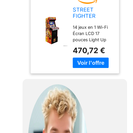
STREET
FIGHTER
LEGACY 14
14 jeux en 1 Wi-Fi
GAMES Wifi
Écran LCD 17
ENABLED
pouces Light Up
ARCADE
Marquee 3D
MACHINE
470,72 €
Coindoor