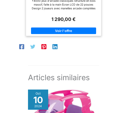
+4000 jeux d'arcade classiques Structure en bois
San-J (Flammé)
l’utilisation de la pince,
massif, faite à la main Écran LCD de 22 pouces
ajoutant une touche festive
Design 2 joueurs avec manettes arcade complètes
et interactive à chaque
Système Plug & Play (brancher et jouer)
partie. Cela rend le jeu
encore plus excitant et
1 290,00 €
engageant. Facile à
Utiliser : Ce distributeur
fonctionne avec des piles
(non incluses) et est
simple à utiliser pour les
enfants. Il est conçu pour
offrir une expérience de
jeu facile et agréable tout
en développant la
coordination œil-main et
la patience des jeunes
joueurs.
Articles similaires
Oct
10
2024