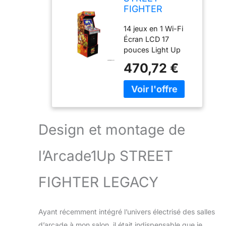
FIGHTER
LEGACY 14
14 jeux en 1 Wi-Fi
GAMES Wifi
Écran LCD 17
ENABLED
pouces Light Up
ARCADE
Marquee 3D
MACHINE
470,72 €
Coindoor
Design et montage de
l’Arcade1Up STREET
FIGHTER LEGACY
Ayant récemment intégré l’univers électrisé des salles
d’arcade à mon salon, il était indispensable que je