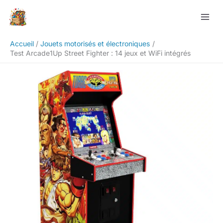
Aller
Rechercher
au
contenu
Accueil
Jouets motorisés et électroniques
Test Arcade1Up Street Fighter : 14 jeux et WiFi intégrés