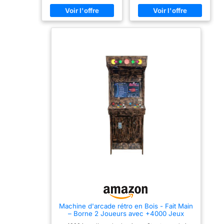
adultes s'amuseront à
attraper les bonbons ou
petits jouets avec la pince,
reproduisant l'ambiance
d'une véritable arcade. 20
Jetons Inclus : Le
distributeur est livré avec
20 jetons pour une
expérience de jeu
complète. Chaque jeton
permet de jouer et de
tenter de gagner des
bonbons ou des jouets,
idéal pour organiser des
jeux et des compétitions.
Design Compact et
Attrayant : La machine à
bonbons présente un
design compact et coloré,
parfait pour être utilisée à
la maison, dans les fêtes
d'anniversaire ou comme
décoration de jeu. Son
look rétro de machine
d'arcade plaira à tous les
amateurs de jeux vintage.
Jouet Musical : La
Machine d'arcade rétro en Bois - Fait Main
machine dispose de sons
– Borne 2 Joueurs avec +4000 Jeux
amusants qui se
Classiques, écran LCD 22", Plug & Play –
déclenchent lors de