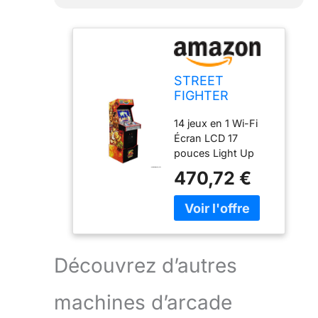
STREET
FIGHTER
LEGACY 14
14 jeux en 1 Wi-Fi
GAMES Wifi
Écran LCD 17
ENABLED
pouces Light Up
ARCADE
Marquee 3D
MACHINE
470,72 €
Coindoor
Découvrez d’autres
machines d’arcade