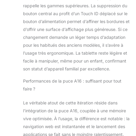
d’en faire plus, de
rappelle les gammes supérieures. La suppression du
garder le contact
et de donner libre
bouton central au profit d’un Touch ID déplacé sur le
cours à votre
bouton d’alimentation permet d’affiner les bordures et
créativité.
d’offrir une surface d’affichage plus généreuse. Si ce
PERFORMANCES
changement demande un léger temps d’adaptation
ET STOCKAGE –
La puce A16 met
pour les habitués des anciens modèles, il s’avère à
ses performances
l’usage très ergonomique. La tablette reste légère et
ultra rapides au
facile à manipuler, même pour un enfant, confirmant
service de vos
son statut d’appareil familial par excellence.
activités préférées.
Avec son
Performances de la puce A16 : suffisant pour tout
autonomie d’une
faire ?
journée, l’iPad est
idéal pour jouer à
des jeux immersifs
Le véritable atout de cette itération réside dans
et faire de la
l’intégration de la puce A16, couplée à une mémoire
retouche photo et
vive optimisée. À l’usage, la différence est notable : la
du montage
navigation web est instantanée et le lancement des
vidéo*. Les
capacités de
applications se fait sans le moindre ralentissement.