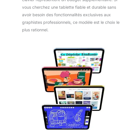
L’iPad intègre des
apps
vous cherchez une tablette fiable et durable sans
incontournables
avoir besoin des fonctionnalités exclusives aux
comme Safari,
graphistes professionnels, ce modèle est le choix le
Messages et
plus rationnel.
Keynote, et plus
d’un million
d’autres apps
conçues
spécifique¬ment
pour l’iPad vous
attendent sur
l’App Store.
CONNECTIVITÉ
WI-FI RAPIDE – Le
Wi-Fi 6 vous
permet d’accéder
rapidement à vos
fichiers et à vos
téléchargements,
et de regarder vos
séries préférées