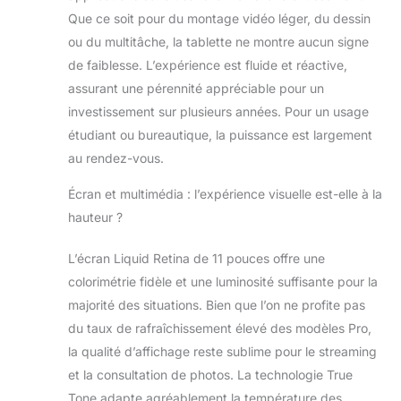
stockage
Que ce soit pour du montage vidéo léger, du dessin
disponibles
ou du multitâche, la tablette ne montre aucun signe
s’étendent de 128
de faiblesse. L’expérience est fluide et réactive,
Go à 512 Go*.
assurant une pérennité appréciable pour un
ÉCRAN LIQUID
RETINA 11
investissement sur plusieurs années. Pour un usage
POUCES – Le
étudiant ou bureautique, la puissance est largement
superbe écran
au rendez-vous.
Liquid Retina est
idéal pour regarder
Écran et multimédia : l’expérience visuelle est-elle à la
des films ou
hauteur ?
dessiner votre
prochain chef-
d’œuvre*. La
L’écran Liquid Retina de 11 pouces offre une
technologie True
colorimétrie fidèle et une luminosité suffisante pour la
Tone ajuste la
majorité des situations. Bien que l’on ne profite pas
tonalité générale
du taux de rafraîchissement élevé des modèles Pro,
de l’écran en
la qualité d’affichage reste sublime pour le streaming
fonction de
l’ambiance
et la consultation de photos. La technologie True
lumineuse de la
Tone adapte agréablement la température des