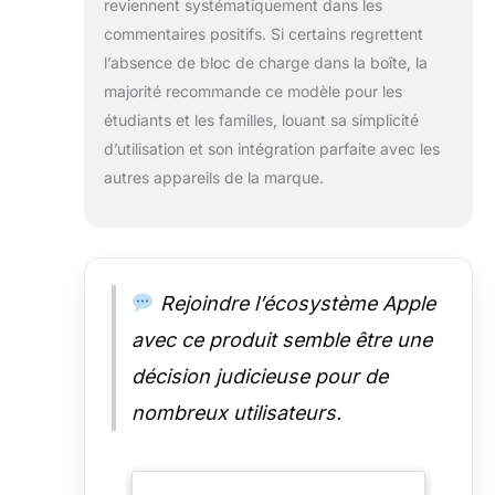
reviennent systématiquement dans les
et partagez-les*. L’iPad intègre
commentaires positifs. Si certains regrettent
des apps incontournables
l’absence de bloc de charge dans la boîte, la
comme Safari, Messages et
majorité recommande ce modèle pour les
Keynote, et plus d’un million
d’autres apps conçues
étudiants et les familles, louant sa simplicité
spécifique¬ment pour l’iPad
d’utilisation et son intégration parfaite avec les
vous attendent sur l’App Store.
autres appareils de la marque.
CONNECTIVITÉ WI-FI RAPIDE –
Le Wi-Fi 6 vous permet
d’accéder rapidement à vos
fichiers et à vos
téléchargements, et de regarder
Rejoindre l’écosystème Apple
vos séries préférées en
streaming. APPLE PENCIL ET
avec ce produit semble être une
MAGIC KEYBOARD FOLIO –
Grâce à l’Apple Pencil (USB-C),
décision judicieuse pour de
l’iPad devient un outil de création
nombreux utilisateurs.
immersif et le meilleur support de
prise de notes qui soit*. Avec le
Magic Keyboard Folio, vous
profitez d’un design modulaire en