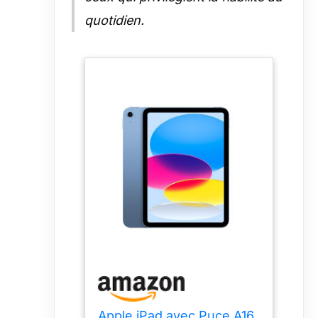
MENTIONS
quotidien.
LÉGALES – Ceci
est un résumé des
caractéristiques
principales du
produit. Voir ci-
dessous pour en
savoir plus.
Apple iPad avec Puce A16