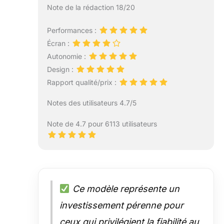
connecter à des
Note de la rédaction 18/20
apps ou effectuer
des paiements
Performances :
sécurisés avec
Apple Pay.
Écran :
CAMÉRAS
Autonomie :
AVANCÉES –
Design :
L’iPad est doté
Rapport qualité/prix :
d’une caméra
avant 12MP
Notes des utilisateurs 4.7/5
Center Stage,
idéale pour les
Note de 4.7 pour 6113 utilisateurs
appels vidéo et les
selfies. La caméra
arrière grand-
angle 12 Mpx est
parfaite pour
numériser des
Ce modèle représente un
documents,
prendre des
investissement pérenne pour
photos et tourner
ceux qui privilégient la fiabilité au
des vidéos 4K. *