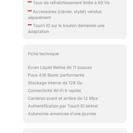
–
Taux de rafraîchissement limité à 60 Hz
qui se fixent à
–
l’iPad par
Accessoires (clavier, stylet) vendus
connexion
séparément
magnétique*.
–
Touch ID sur le bouton demande une
L’Apple Pencil (1ʳᵉ
adaptation
génération) est
également
compatible avec
l’iPad*.
Fiche technique
DÉVERROUILLAGE
ET PAIEMENT
Écran Liquid Retina de 11 pouces
AVEC TOUCH ID –
Puce A16 Bionic performante
Touch ID est
Stockage interne de 128 Go
intégré au bouton
supérieur. Vous
Connectivité Wi-Fi 6 rapide
pouvez ainsi
Caméras avant et arrière de 12 Mpx
utiliser votre
Authentification par Touch ID latéral
empreinte
Autonomie annoncée d’une journée
digi¬tale pour
déverrouiller votre
iPad, vous