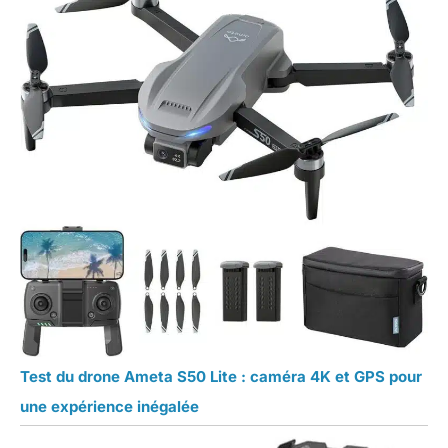
Test du drone Ameta S50 Lite : caméra 4K et GPS pour
une expérience inégalée