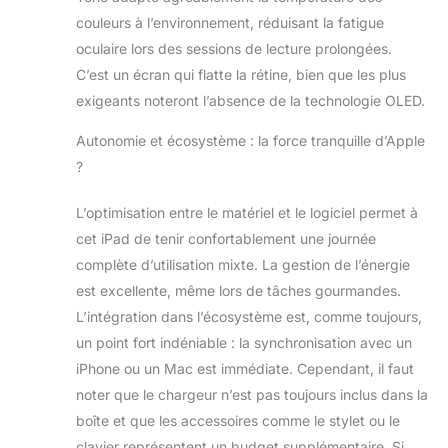
pièce, pour un
couleurs à l’environnement, réduisant la fatigue
meilleur confort
oculaire lors des sessions de lecture prolongées.
visuel, quel que
soit l’éclairage.
C’est un écran qui flatte la rétine, bien que les plus
IPADOS + APPS –
exigeants noteront l’absence de la technologie OLED.
iPadOS fait de
l’iPad un outil plus
Autonomie et écosystème : la force tranquille d’Apple
productif,
?
polyvalent et
intuitif. Avec
L’optimisation entre le matériel et le logiciel permet à
iPadOS, exécutez
cet iPad de tenir confortablement une journée
plusieurs apps à la
fois, utilisez l’Apple
complète d’utilisation mixte. La gestion de l’énergie
Pencil pour écrire
est excellente, même lors de tâches gourmandes.
dans n’importe
L’intégration dans l’écosystème est, comme toujours,
quelle zone de
un point fort indéniable : la synchronisation avec un
texte avec
Griffonner,
iPhone ou un Mac est immédiate. Cependant, il faut
retouchez vos
noter que le chargeur n’est pas toujours inclus dans la
photos et
boîte et que les accessoires comme le stylet ou le
partagez-les*.
clavier représentent un budget supplémentaire. Si