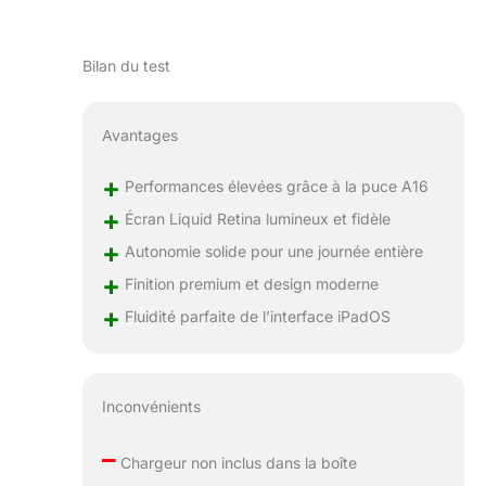
en streaming.
APPLE PENCIL ET
MAGIC
Bilan du test
KEYBOARD FOLIO
– Grâce à l’Apple
Pencil (USB-C),
Avantages
l’iPad devient un
outil de création
+
Performances élevées grâce à la puce A16
immersif et le
+
Écran Liquid Retina lumineux et fidèle
meilleur support
de prise de notes
+
Autonomie solide pour une journée entière
qui soit*. Avec le
+
Finition premium et design moderne
Magic Keyboard
+
Folio, vous
Fluidité parfaite de l’interface iPadOS
profitez d’un
design modulaire
en deux parties
qui se compose
Inconvénients
d’un clavier
amovible et d’une
–
Chargeur non inclus dans la boîte
protection arrière