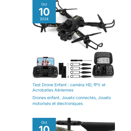
perspective d'un enfant.
Oct
Chaque enfant grandira, et
10
si nous le pouvons,
pourquoi ne pas
2024
enregistrer chaque
moment de bonheur de
l'enfance. Cadeau
d'anniversaire/Noël/vacan
ces/quotidien idéal pour
les enfants de 3 à 12 ans.
Test Drone Enfant : caméra HD, fPV et
Acrobaties Aériennes
Drones enfant
,
Jouets connectés
,
Jouets
motorisés et électroniques
Oct
10