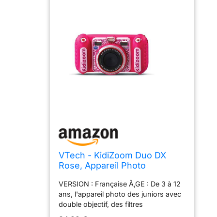
VTech - KidiZoom Duo DX
Rose, Appareil Photo
Numérique Enfant 10 en 1,
VERSION : Française Ã‚GE : De 3 à 12
Photo, Selfie, Vidéo, Écran
ans, l'appareil photo des juniors avec
Couleur, Lecteur MP3,
double objectif, des filtres
Casque Audio, Cadeau Enfant
dynamiques et des jeux en réalité
de 3 Ans à 12 Ans - Contenu