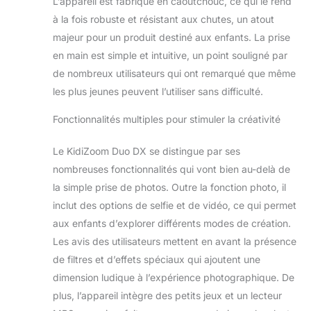
L’appareil est fabriqué en caoutchouc, ce qui le rend
double viseur, son gros bouton
à la fois robuste et résistant aux chutes, un atout
déclencheur et sa dragonne INCLUS :
majeur pour un produit destiné aux enfants. La prise
Prise casque et casque audiocble
en main est simple et intuitive, un point souligné par
USBemplacement carte
microSDFonctionne avec 4 piles LR06
de nombreux utilisateurs qui ont remarqué que même
incluses
les plus jeunes peuvent l’utiliser sans difficulté.
Fonctionnalités multiples pour stimuler la créativité
Le KidiZoom Duo DX se distingue par ses
nombreuses fonctionnalités qui vont bien au-delà de
la simple prise de photos. Outre la fonction photo, il
inclut des options de selfie et de vidéo, ce qui permet
aux enfants d’explorer différents modes de création.
Les avis des utilisateurs mettent en avant la présence
de filtres et d’effets spéciaux qui ajoutent une
dimension ludique à l’expérience photographique. De
plus, l’appareil intègre des petits jeux et un lecteur