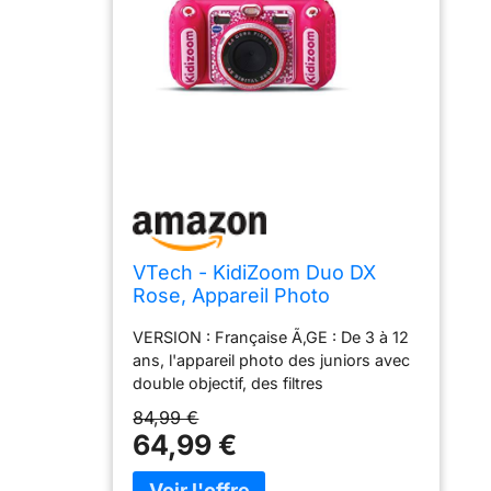
VTech - KidiZoom Duo DX
Rose, Appareil Photo
Numérique Enfant 10 en 1,
VERSION : Française Ã‚GE : De 3 à 12
Photo, Selfie, Vidéo, Écran
ans, l'appareil photo des juniors avec
Couleur, Lecteur MP3,
double objectif, des filtres
Casque Audio, Cadeau Enfant
dynamiques et des jeux en réalité
de 3 Ans à 12 Ans - Contenu
84,99 €
augmentée 10 EN 1 : Double objectif
en Français
64,99 €
pour photos et vidéos, détection de
visage, trucages ( de 70 cadres,