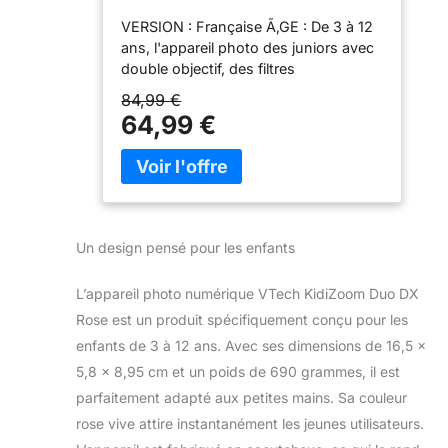
Numérique Enfant 10 en 1,
VERSION : Française Ã‚GE : De 3 à 12
Photo, Selfie, Vidéo, Écran
ans, l'appareil photo des juniors avec
Couleur, Lecteur MP3,
double objectif, des filtres
Casque Audio, Cadeau Enfant
dynamiques et des jeux en réalité
de 3 Ans à 12 Ans - Contenu
84,99 €
augmentée 10 EN 1 : Double objectif
en Français
64,99 €
pour photos et vidéos, détection de
visage, trucages ( de 70 cadres,
tampons et effets spéciaux), musique,
enregistreur vocal, déformation de la
voix, photos et selfie, vidéos,de 75
filtres dynamiques, jeux
Un design pensé pour les enfants
CARACTÃ‰RISTIQUES : Une
résolution à lâ€avant de 5.0 Méga
L’appareil photo numérique VTech KidiZoom Duo DX
Pixels et à l'arrière de 2.0 Méga Pixels,
Rose est un produit spécifiquement conçu pour les
grand écran couleur 2.4", objectif
arrière pour selfies, zoom x4, flash
enfants de 3 à 12 ans. Avec ses dimensions de 16,5 x
automatique, contrôle parental pour
5,8 x 8,95 cm et un poids de 690 grammes, il est
limiter le temps de jeu PRATIQUE et
parfaitement adapté aux petites mains. Sa couleur
RÃ‰SISTANT : Très résistant grce à
rose vive attire instantanément les jeunes utilisateurs.
son boîtier antichoc avec sa
protection en caoutchouc, son