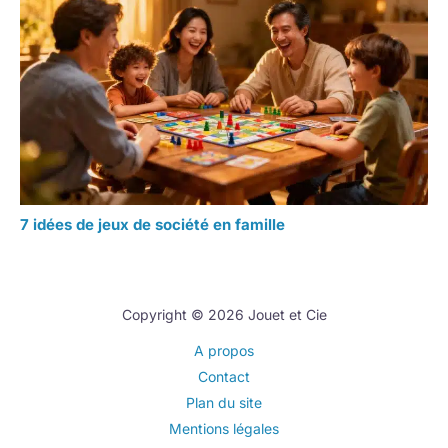
7 idées de jeux de société en famille
Copyright © 2026 Jouet et Cie
A propos
Contact
Plan du site
Mentions légales