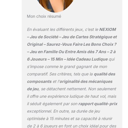
toujours surprenant
les cartes Émotion.
: le cadeau ludique
La tension monte à
idéal pour tous.
chaque tour!
Mon choix résumé
Version Française
CHAQUE TOUR
uniquement !
EST UN MOMENT
En évaluant les différents jeux, c’est le
NEXIOM
DE DÉCISION
– Jeu de Société – Jeu de Cartes Stratégique et
INTENSE : Planifier,
Original – Saurez-Vous Faire Les Bons Choix ?
anticiper, empiler…
– Jeu en Famille Ou Entre Amis dès 7 Ans – 2 à
Dans NEXIOM,
chaque décision
6 Joueurs – 15 Min – Idée Cadeau Ludique
qui
compte. Un jeu
s’impose comme le grand gagnant de mon
malin où stratégie
comparatif. Ses critères, tels que la
qualité des
et hasard se
composants
et l’
originalité des mécaniques
combinent pour
révéler une
de jeu
, se détachent nettement. Non seulement
profondeur tactique
il offre une expérience ludique de haut vol, mais
qui séduira curieux
il séduit également par son
rapport qualité-prix
et stratèges
exceptionnel. En outre, sa durée de jeu
aguerris.
UNE
MÉCANIQUE
optimisée à 15 minutes et sa capacité à réunir
ORIGINALE :
de 2 à 6 joueurs en font un choix idéal pour des