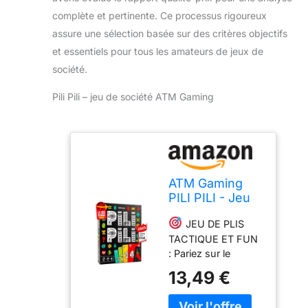
complète et pertinente. Ce processus rigoureux
assure une sélection basée sur des critères objectifs
et essentiels pour tous les amateurs de jeux de
société.
Pili Pili – jeu de société ATM Gaming
ATM Gaming
PILI PILI - Jeu
de société -
JEU DE PLIS
Vainqueur
TACTIQUE ET FUN
Grand Prix du
: Pariez sur le
Jouet 2025 -
nombre de plis que
Jeu de Cartes
13,49 €
vous allez
Tactique et
remporter et tentez
d’Ambiance - 2