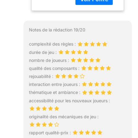
de respecter votre
à 8 Joueurs -
pari. Un subtil
20 Min - Idée
mélange de
Cadeau Original
stratégie, de bluff et
- Format
de prise de risque !
Voyage
Notes de la rédaction 19/20
MÉCANIQUE
ORIGINALE DE PARI
complexité des règles :
: À chaque manche,
durée de jeu :
annoncez votre
objectif et tentez de
nombre de joueurs :
l’atteindre. Moins
qualité des composants :
d’erreurs = moins
rejouabilité :
de pénalités.
interaction entre joueurs :
Suspense et des
retournements de
thématique et ambiance :
situation à chaque
accessibilité pour les nouveaux joueurs :
partie.
RÈGLES
SIMPLES, PARTIES
originalité des mécaniques de jeu :
RAPIDES :
Apprenez à jouer en
quelques minutes
rapport qualité-prix :
et enchaînez les