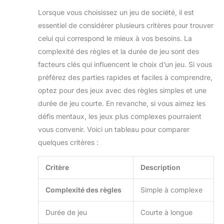
l’infini. Parfait pour
Lorsque vous choisissez un jeu de société, il est
apéro game, les
soirées entre amis
essentiel de considérer plusieurs critères pour trouver
ou les vacances.
celui qui correspond le mieux à vos besoins. La
Compact, rapide et
complexité des règles et la durée de jeu sont des
toujours surprenant
facteurs clés qui influencent le choix d’un jeu. Si vous
: le cadeau ludique
idéal pour tous.
préférez des parties rapides et faciles à comprendre,
Version Française
optez pour des jeux avec des règles simples et une
uniquement !
durée de jeu courte. En revanche, si vous aimez les
défis mentaux, les jeux plus complexes pourraient
vous convenir. Voici un tableau pour comparer
quelques critères :
Critère
Description
Complexité des règles
Simple à complexe
Durée de jeu
Courte à longue