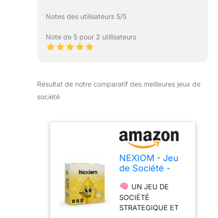
La tension monte à
Notes des utilisateurs 5/5
chaque tour!
CHAQUE TOUR
Note de 5 pour 2 utilisateurs
EST UN MOMENT
DE DÉCISION
INTENSE : Planifier,
anticiper, empiler…
Dans NEXIOM,
Résultat de notre comparatif des meilleures jeux de
chaque décision
société
compte. Un jeu
malin où stratégie
et hasard se
combinent pour
révéler une
profondeur tactique
NEXIOM - Jeu
qui séduira curieux
de Société -
et stratèges
Jeu de Cartes
aguerris.
UNE
UN JEU DE
Stratégique et
MÉCANIQUE
SOCIÉTÉ
Original -
ORIGINALE :
STRATEGIQUE ET
Saurez-Vous
RENOUVELEZ LA
RAPIDE : Accessible