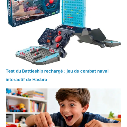
Test du Battleship rechargé : jeu de combat naval
interactif de Hasbro