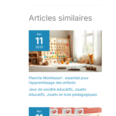
Articles similaires
Avr
11
2025
Planche Montessori : essentiel pour
l’apprentissage des enfants
Jeux de société éducatifs
,
Jouets
éducatifs
,
Jouets en bois pédagogiques
Avr