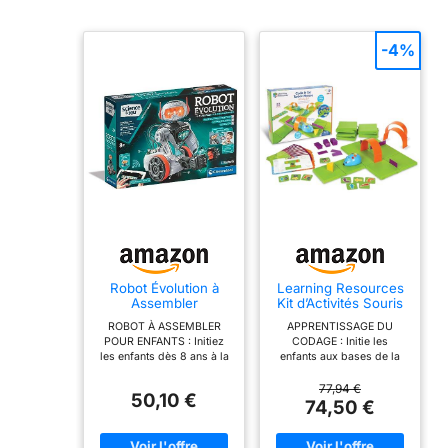
-4%
Robot Évolution à
Learning Resources
Assembler
Kit d’Activités Souris
Robotique
Robot Code & Go –
ROBOT À ASSEMBLER
APPRENTISSAGE DU
Programmable
Initiation au Codage
POUR ENFANTS : Initiez
CODAGE : Initie les
Bluetooth Dès 8 Ans
pour Enfants, 10
les enfants dès 8 ans à la
enfants aux bases de la
Activités, 30 Cartes
robotique en construisant
programmation avec une
de Programmation,
leur propre robot interactif,
souris robot à coder étape
77,94 €
Jouet STEM Éducatif
50,10 €
stimulant la logique et la
par étape pour atteindre
74,50 €
dès 4 Ans
motricité fine.
son fromage. JOUET
PROGRAMMATION PAR
STEM PRATIQUE :
BLOCS : Grâce à
Développe logique,