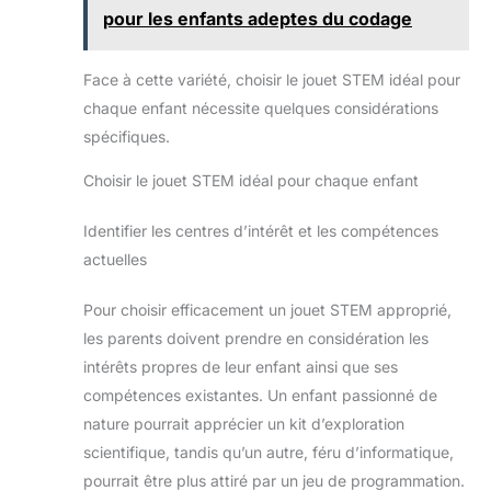
d'ingénierie de construction pour enfants sont non
significative. [Cadeau
pour les enfants adeptes du codage
toxiques, sûrs pour jouer. Le tournevis et les manuels
idéal pour les enfants]
d'instructions détaillés étape par étape le rendent
Toutes les pièces sont
plus facile et plus pratique.
fabriquées à partir de
plastique ABS sans BPA et
Face à cette variété, choisir le jouet STEM idéal pour
non toxique afin de
chaque enfant nécessite quelques considérations
préserver la sécurité de
vos enfants. C'est le
spécifiques.
meilleur choix de cadeau
pour l'anniversaire/le
Noël/les activités de camp
Choisir le jouet STEM idéal pour chaque enfant
d'été/les activités
scolaires pour les enfants
de 6, 7, 8, 9 et 10 ans et
Identifier les centres d’intérêt et les compétences
plus!
actuelles
Pour choisir efficacement un jouet STEM approprié,
les parents doivent prendre en considération les
intérêts propres de leur enfant ainsi que ses
compétences existantes. Un enfant passionné de
nature pourrait apprécier un kit d’exploration
scientifique, tandis qu’un autre, féru d’informatique,
pourrait être plus attiré par un jeu de programmation.