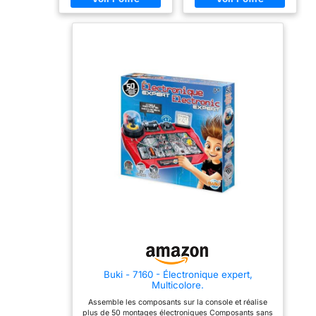
l'application dédiée,
pensée séquentielle et
apprenez les bases du
résolution de problèmes
codage en programmant
dans un jeu d’aventure
des actions simples et
interactif. LABYRINTHE
complexes via une
MODULABLE : Créez un
interface intuitive.
nombre illimité de
FONCTIONNALITÉS
parcours avec 16 grilles,
INTERACTIVES : Équipé
22 murs, 3 tunnels et 1
de 3 moteurs, LED
fromage inclus.
bicolore et haut-parleur, le
EXPÉRIENCE LUDIQUE :
robot se déplace, émet
La souris lumineuse émet
des sons et réagit aux
des sons et se déplace à
commandes Bluetooth.
2 vitesses. Idéal pour le
MODES DE JEU VARIÉS :
jeu individuel ou en
comprend 3 modes
groupe. CONTENU : 1
distincts — contrôle en
souris robot, 30 cartes de
temps réel,
codage, 10 cartes
programmation et mémo
d’activités, labyrinthe à
— permettant de varier les
construire, guide
mécaniques
multilingue. Piles AAA non
d’apprentissage et de jeu
fournies. APPRENDRE EN
tout en développant des
JOUANT : Chez Learning
compétences cognitives et
Resources, apprendre est
sociales. STIMULE LES
un jeu. Nos jouets
COMPÉTENCES STEM :
éducatifs stimulent la
Buki - 7160 - Électronique expert,
Développe la pensée
curiosité et rendent
Multicolore.
logique, la résolution de
chaque découverte
problèmes et l'intérêt pour
accessible à tous.
Assemble les composants sur la console et réalise
les sciences et la
plus de 50 montages électroniques Composants sans