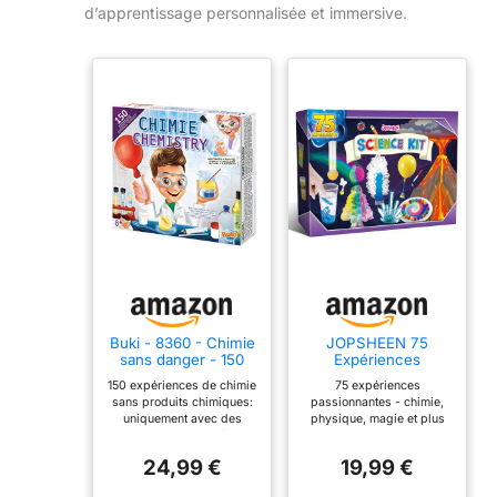
d’apprentissage personnalisée et immersive.
Buki - 8360 - Chimie
JOPSHEEN 75
sans danger - 150
Expériences
expériences, White
Scientifique pour
150 expériences de chimie
75 expériences
Enfants, Chimie
sans produits chimiques:
passionnantes - chimie,
Activités
uniquement avec des
physique, magie et plus
produits courants (sel,
encore ! Un laboratoire à
vinaigre) Découvre et
la maison pour les petits
24,99 €
19,99 €
apprends à utiliser toutes
chimistes. Apportez la
sortes d'accessoires pour
science à la maison avec