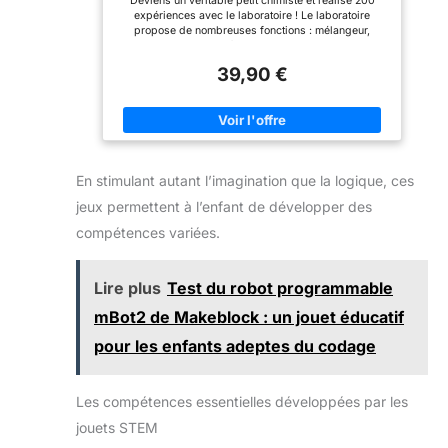
Deviens un véritable petit chimiste et réalise 200
laboratoire ! Expériences
expériences avec le laboratoire ! Le laboratoire
amusantes de chimie et de
propose de nombreuses fonctions : mélangeur,
physique - Réalisez des
entonnoir, gouttes à gouttes, verseur, tapis de
expériences scientifiques
protection. Une illustration pour chaque expérience 1
réelles telles que la
39,90 €
Joueur A partir de 8 ans
création de balles
rebondissantes, la
construction d'un volcan,
l'exploration de réactions
chimiques - le tout dans
une seule boîte.
En stimulant autant l’imagination que la logique, ces
jeux permettent à l’enfant de développer des
compétences variées.
Lire plus
Test du robot programmable
mBot2 de Makeblock : un jouet éducatif
pour les enfants adeptes du codage
Les compétences essentielles développées par les
jouets STEM