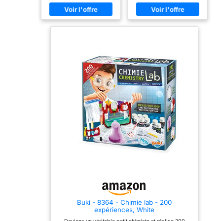
devenir un véritable petit
notre kit d'expériences.
chimiste: tubes à essai,
Manuel facile à suivre -
lunettes, seringue, papier
Un guide d'apprentissage
pH Comprend de
détaillé est facile à suivre
nombreux accessoires et
et enseigne la science à
une notice en couleurs
l'œuvre dans les
illustrée Age minimum: 8
expériences, permettant à
ans plus Nécessite des
votre enfant de
piles: Non Matériau:
développer une
Plastique 150 expériences
appréciation profonde et
de chimie sans produits
durable de ces
chimiques: uniquement
expériences.
avec des produits
Apprentissage pratique -
courants (sel, vinaigre)
Favorisez la créativité et
Découvre et apprends à
l'esprit critique grâce à
utiliser toutes sortes
des expériences et des
d'accessoires pour
projets interactifs qui
devenir un véritable petit
enseignent des concepts
chimiste: tubes à essai,
scientifiques
lunettes, seringue, papier
fondamentaux par le biais
pH Comprend de
du jeu. Jouets éducatifs
nombreux accessoires et
de qualité - Les enfants
une notice en couleurs
s'amuseront pendant des
illustrée Age minimum: 8
heures en explorant les
ans plus Nécessite des
multiples expériences. Ce
piles: Non Matériau:
jeu est idéal pour être
Plastique
partagé avec la famille,
Buki - 8364 - Chimie lab - 200
les amis ou les camarades
expériences, White
de classe ; comme un vrai
scientifique dans un