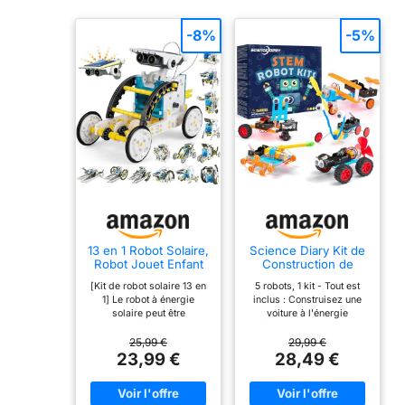
-8%
-5%
13 en 1 Robot Solaire,
Science Diary Kit de
Robot Jouet Enfant
Construction de
Maquette Voiture
Robot Jouets STEM
[Kit de robot solaire 13 en
5 robots, 1 kit - Tout est
pour Enfants
1] Le robot à énergie
inclus : Construisez une
solaire peut être
voiture à l'énergie
transformé en 13 robots
éolienne, un char, un
différents qui peuvent se
planeur, un robot rampant
25,99 €
29,99 €
déplacer sur terre ou sur
et un robot à rotation
23,99 €
28,49 €
l'eau pour que vos enfants
automatique ! Ce kit
puissent les construire.
complet STEM comprend
Deux niveaux de
tous les moteurs, outils et