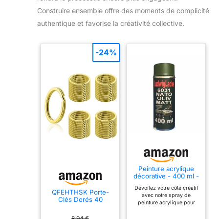
Construire ensemble offre des moments de complicité
authentique et favorise la créativité collective.
-24%
Peinture acrylique
décorative - 400 ml -
Spray RAL - Mat ou
Dévoilez votre côté créatif
brillant - Séchage
QFEHTHSK Porte-
avec notre spray de
rapide - Pour
Clés Dorés 40
peinture acrylique pour
peindre et décorer
Pièces en Métal -
décoration et bricolage
de nombreux
Accessoires et
LudwigLacke 400 ml !
8,94 €