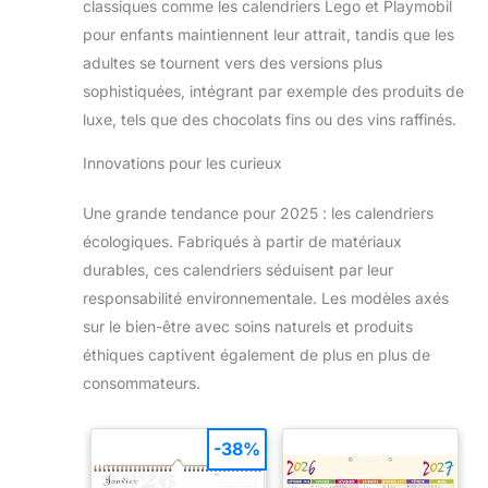
Convient également
classiques comme les calendriers Lego et Playmobil
comme cadeau pour Noël,
pour enfants maintiennent leur attrait, tandis que les
Thanksgiving, Pâques,
fête des mères,
adultes se tournent vers des versions plus
Halloween, retour à la
maison, entrée, remise de
sophistiquées, intégrant par exemple des produits de
diplôme, Nouvel An,
anniversaires, fêtes. Vous
luxe, tels que des chocolats fins ou des vins raffinés.
voulez recevoir : beau
planificateur budgétaire
Innovations pour les curieux
AOCII et notre excellent
service. Notre set de
rangement en argent
Une grande tendance pour 2025 : les calendriers
sterling est mignon, léger
et peut être transporté
écologiques. Fabriqués à partir de matériaux
dans un sac à dos. Si
vous avez des questions,
durables, ces calendriers séduisent par leur
n'hésitez pas à nous
contacter. Nous sommes
responsabilité environnementale. Les modèles axés
heureux de répondre à
sur le bien-être avec soins naturels et produits
vos questions.
éthiques captivent également de plus en plus de
consommateurs.
-38%