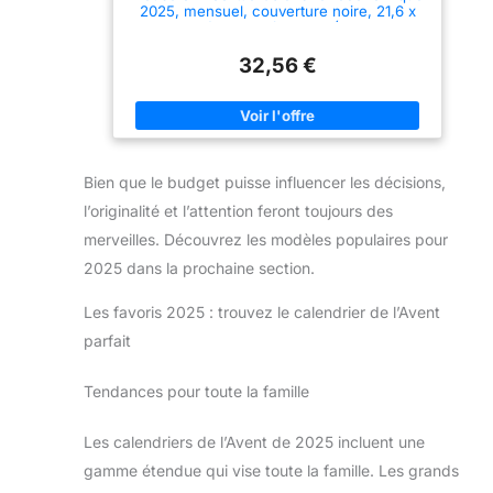
2025, mensuel, couverture noire, 21,6 x
bandoulière, un sac
27,9 cm, décembre à janvier (HOD26002-
d'école, un étui à lettre,
25)
etc. Les couleurs vives à
32,56 €
la mode rendent vos
journées brillantes. Les
anneaux A6 sont
également assez grands
pour fournir un espace de
rangement, parfait pour le
stockage de l'argent et le
Bien que le budget puisse influencer les décisions,
stockage de l'argent, pour
les voyages ou pour fixer
l’originalité et l’attention feront toujours des
des budgets mensuels.
Notre reliure à 6 anneaux
merveilles. Découvrez les modèles populaires pour
est compatible avec tous
les papiers à feuilles
2025 dans la prochaine section.
lâches A6 à 6 trous.
Cadeau parfait : facile à
Les favoris 2025 : trouvez le calendrier de l’Avent
comprendre et un cadeau
cool pour les enfants à
parfait
développer des
compétences financières
et éviter les obligations.
Tendances pour toute la famille
Vous pouvez également
l'offrir à des amis,
d'autres membres de la
Les calendriers de l’Avent de 2025 incluent une
famille, etc. pour
expérimenter le plaisir de
gamme étendue qui vise toute la famille. Les grands
la planification financière.