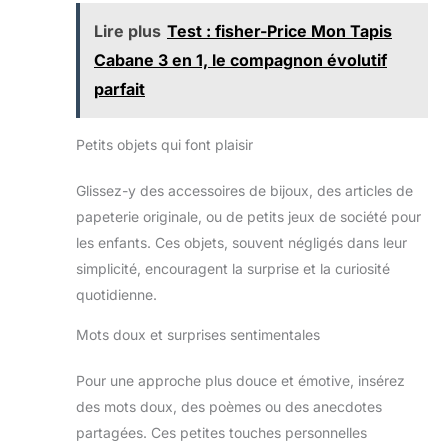
graduation, cadeaux
romantiques, cadeaux
Lire plus
Test : fisher-Price Mon Tapis
personnalisés pour
femme. Ce porte-clés
Cabane 3 en 1, le compagnon évolutif
personnalisé comprend un
médaillon monogramme,
parfait
un charm papillon rose et
un pompon rose. Bien plus
qu'un simple porte-clés,
Petits objets qui font plaisir
c'est un accessoire de
mode élégant à accrocher
à votre sac à main, sac à
Glissez-y des accessoires de bijoux, des articles de
dos ou clés de voiture
pour ajouter une touche
papeterie originale, ou de petits jeux de société pour
personnelle et raffinée à
vos affaires quotidiennes.
les enfants. Ces objets, souvent négligés dans leur
Cadeaux pour Demoiselle
d'Honneur et Future
simplicité, encouragent la surprise et la curiosité
Mariée: avage à la main
quotidienne.
uniquement. Non
compatible avec le lave-
vaisselle. Ne pas utiliser
Mots doux et surprises sentimentales
au micro-ondes. La tasse
d'automne est fabriquée
en verre haute qualité
Pour une approche plus douce et émotive, insérez
grâce à un procédé de
soufflage, garantissant à
des mots doux, des poèmes ou des anecdotes
la fois solidité et légèreté
pour une prise en main
partagées. Ces petites touches personnelles
facile. Son design