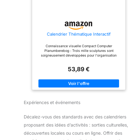
période plus longue, vous
période plus longue, vous
avez simplement besoin
avez simplement besoin
de 2 lots. TRAITEMENT DE
de 2 lots. TRAITEMENT DE
HAUTE QUALITÉ : Le
HAUTE QUALITÉ : Le
calendrier est fabriqué en
calendrier est fabriqué en
bois de haute qualité et
bois de haute qualité et
est fabriqué à la main. Il
est fabriqué à la main. Il
Calendrier Thématique Interactif
est robuste, durable et
est robuste, durable et
vous procurera du plaisir
vous procurera du plaisir
pendant longtemps.
pendant longtemps.
Connaissance visuelle Compact Computer
SUPERBE CADEAU : Le
SUPERBE CADEAU : Le
Planumberebog : Trois mille sculptures sont
calendrier de compte à
calendrier de compte à
soigneusement développées pour l'organisation
rebours en cubes de bois
rebours en cubes de bois
informatique Excellente pièce Multiple Scene
convient également
convient également
Vacances idéales pour les pré-réparateurs : que ce
parfaitement comme idée
parfaitement comme idée
53,89 €
soit pour les collectionneurs de matériel d'écriture ou
cadeau pour les amis et la
cadeau pour les amis et la
pour ceux qui ont besoin d'une terrasse de bureau
famille.
famille.
Expériences et événements
Décalez-vous des standards avec des calendriers
proposant des idées d’activités : sorties culturelles,
découvertes locales ou cours en ligne. Offrir des