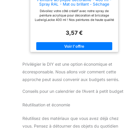
Spray RAL - Mat ou brillant - Séchage
rapide - Pour peindre et décorer de
Dévoilez votre côté créatif avec notre spray de
nombreux matériaux - DIY (RAL 9010
peinture acrylique pour décoration et bricolage
blanc pur mat)
LudwigLacke 400 ml ! Nos peintures de haute qualité
sont parfaites pour tous les passionnés de bricolage
qui souhaitent donner vie à leurs projets avec de la
3,57 €
couleur et de la brillance. Avec une capacité de 400
ml, nos sprays offrent suffisamment de peinture pour
vos idées de bricolage. Vous avez le choix entre une
finition mate ou brillante et une variété de teintes RAL
pour mettre en valeur votre style individuel. Nos
peintures acryliques sèchent en un clin d'œil, de
sorte que vous pouvez commencer à décorer
Privilégier le DIY est une option économique et
directement sans attendre longtemps. Que ce soit
pour le bois, le métal, le papier ou le plastique, ces
écoresponsable. Nous allons voir comment cette
peintures adhèrent de manière fiable à différents
matériaux et assurent un résultat professionnel.
approche peut aussi convenir aux budgets serrés.
Conseils pour un calendrier de l’Avent à petit budget
Réutilisation et économie
Réutilisez des matériaux que vous avez déjà chez
vous. Pensez à détourner des objets du quotidien