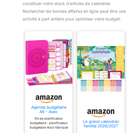
constituer votre stock d’articles de calendrier.
Rechercher les bonnes affaires en ligne peut être une
activité à part entière pour optimiser votre budget.
Agenda budgétaire
A6 - Avec
planificateur 2026 -
Kit de planification
Carnet de ménage
Le grand calendrier
budgétaire : planificateur
A6 - Enveloppes de
familial 2026/2027
budgétaire Aocii fabriqué
planification
en cuir synthétique de