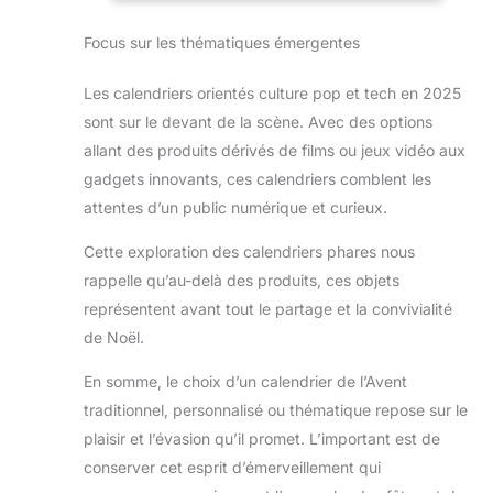
pour noter les anniversaires, les rendez-vous, les
facile des pages.
plannings de vacances et autres événements, toutes
Focus sur les thématiques émergentes
les semaines du calendrier, les phases de la lune, les
jours fériés français. Format : DIN A2 (59,4 x 42 cm)
plié - le design est optimisé de manière à ce que les
Les calendriers orientés culture pop et tech en 2025
bords pliés soient parfaitement intégrés ! ON TOP :
un calendrier mural annuel A3 + un calendrier A4
sont sur le devant de la scène. Avec des options
gratuit ! Par amour de l'environnement, notre papier
premium 140g/m² est certifié FSC (FSC N004440) et
allant des produits dérivés de films ou jeux vidéo aux
imprimé dans le respect du climat. L'épaisseur du
papier permet d'écrire de manière optimale sur le
gadgets innovants, ces calendriers comblent les
calendrier avec tous les types de stylo !
attentes d’un public numérique et curieux.
Cette exploration des calendriers phares nous
rappelle qu’au-delà des produits, ces objets
représentent avant tout le partage et la convivialité
de Noël.
En somme, le choix d’un calendrier de l’Avent
traditionnel, personnalisé ou thématique repose sur le
plaisir et l’évasion qu’il promet. L’important est de
conserver cet esprit d’émerveillement qui