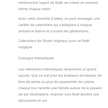
renforceront l’esprit de Noël, en créant un moment
transparent met en valeur
les lettres dorées et les
intime chaque matin.
fleurs séchées, sublimant
les boissons dans cette
tasse personnalisée et
Avec cette diversité d’idées, on peut envisager une
transformant chaque
variété de calendriers qui s’adaptera à chaque
gorgée en moment
d'élégance. Si vous
ambiance festive et à toutes les générations.
cherchez un cadeau beau
et raffiné, notre tasse à
initiales est un choix
Calendriers de l’Avent originaux pour un Noël
parfait. Si vous avez des
questions, ne vous
magique
inquiétez pas ! N'hésitez
pas à nous contacter -
nous vous répondrons
Concepts thématiques
dans les 24 heures !
Les calendriers thématiques remportent un grand
succès. Que ce soit pour les amateurs de beauté, les
fans de séries ou pour les passionnés de cuisine,
chaque box raconte une histoire autour de la passion
de son destinataire. Avancer vers Noël devient une
découverte en soi.