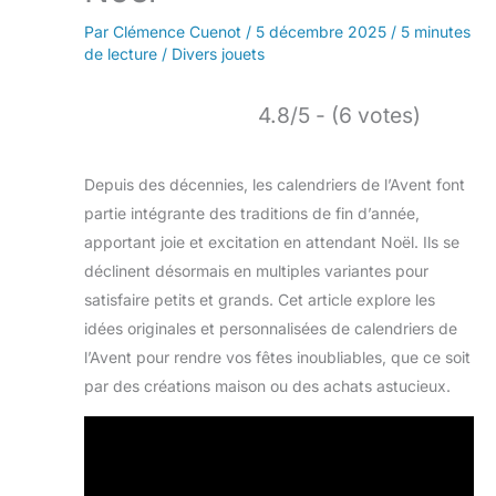
Par
Clémence Cuenot
/
5 décembre 2025
/
5 minutes
de lecture
/
Divers jouets
4.8/5 - (6 votes)
Depuis des décennies, les calendriers de l’Avent font
partie intégrante des traditions de fin d’année,
apportant joie et excitation en attendant Noël. Ils se
déclinent désormais en multiples variantes pour
satisfaire petits et grands. Cet article explore les
idées originales et personnalisées de calendriers de
l’Avent pour rendre vos fêtes inoubliables, que ce soit
par des créations maison ou des achats astucieux.