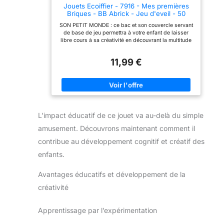
Jouets Ecoiffier - 7916 - Mes premières
quotidien. DES JOUETS
Briques - BB Abrick - Jeu d'eveil - 50
ORIGINE FRANCE
pces - A partir de 12 Mois - Origine France
GARANTIE : Jouets
SON PETIT MONDE : ce bac et son couvercle servant
Garantie, Pastel
Ecoiffier fabrique ses
de base de jeu permettra à votre enfant de laisser
produits à Oyonnax dans
libre cours à sa créativité en découvrant la multitude
l'Ain grâce à
de combinaisons possibles avec ce lot de
l'investissement des 350
nombreuses briques. UN GRAND BAC PRATIQUE : Ce
personnes que
11,99 €
kit contient 1 bac de rangement transparent muni d'un
l'entreprise familiale
couvercle servant de base aux constructions et
emploie directement et
rempli de 70 briques à empiler de couleurs et de
indirectement.
formes différentes. L'EVEIL DES TOUT-PETITS : cette
gamme aux couleurs douces va accompagner votre
enfant au développement de tous ces sens. JOUER
POUR MIEUX GRANDIR : C'est en imitant les adultes
L’impact éducatif de ce jouet va au-delà du simple
et en manipulant différents jouets que les enfants
apprennent à appréhender le monde qui les entoure,
amusement. Découvrons maintenant comment il
à devenir plus habile et plus autonome au quotidien.
DES JOUETS ORIGINE FRANCE GARANTIE : Jouets
contribue au développement cognitif et créatif des
Ecoiffier est une entreprise familiale qui fabrique tous
ses jouets en France.
enfants.
Avantages éducatifs et développement de la
créativité
Apprentissage par l’expérimentation