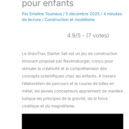
pour enfants
Par
Emeline Toumeus
/
5 décembre 2025
/
4 minutes
de lecture
/
Construction et modélisme
4.9/5 - (7 votes)
Le GraviTrax Starter Set est un jeu de construction
innovant proposé par Ravensburger, conçu pour
stimuler la créativité et la compréhension des
concepts scientifiques chez les enfants. À travers
l’élaboration de parcours et la course de billes en
métal, les jeunes concepteurs apprennent de manière
ludique les principes de la gravité, de la force
cinétique et du magnétisme.