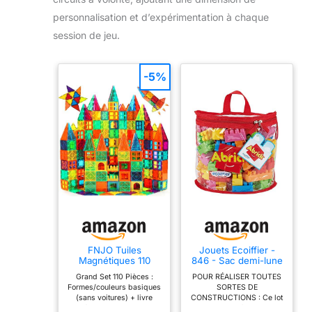
personnalisation et d’expérimentation à chaque
session de jeu.
-5%
FNJO Tuiles
Jouets Ecoiffier -
Magnétiques 110
846 - Sac demi-lune
Pièces - Blocs de
et ses briques à
Grand Set 110 Pièces :
POUR RÉALISER TOUTES
Construction
empiler Abrick – Jeu
Formes/couleurs basiques
SORTES DE
Magnétiques, Jeu
de construction pour
(sans voitures) + livre
CONSTRUCTIONS : Ce lot
Éducatif STEM
enfants – 100 pièces
d'idées. Compatible avec
de briques à empiler