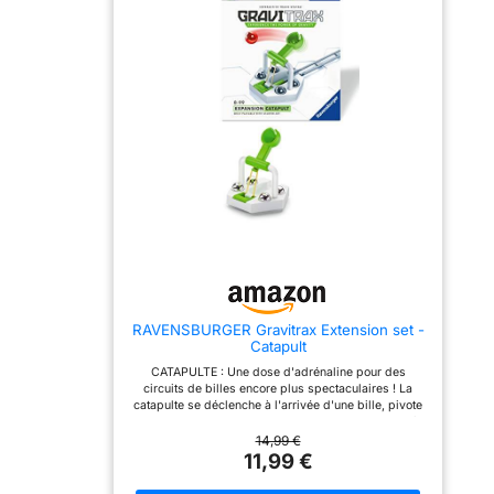
avec au moins un Starter
pour créer un mouvement
Set (indispensable pour
continu ! MODULABLE A
démarrer) puis se
L'INFINI ET COMPATIBLE
combine à toutes les
avec tous les produits
gammes GraviTrax.
GraviTrax. Cet élément se
Découvrez un large choix
joue avec au moins un
de sets d'extension et
Starter Set (indispensable
d'éléments pour enrichir
pour démarrer) puis se
vos circuits et imaginer un
combine à tous les
nombre illimité de
produits GraviTrax.
parcours différents.
Découvrez un large choix
CONTENU : [44 éléments
de sets d'extension et
au total] 16 blocs de
d'éléments, TOUS
construction épais, 8
COMPATIBLES entre eux
blocs de construction fins,
pour booster vos circuits
7 virages, 1 intersection, 1
et créer un nombre illimité
rail long, 2 rails moyens, 3
de parcours. CONTENU : 1
rails courts, 6 billes, 1
élément GraviTrax POWER
guide d'utilisation illustré
Lever, 1 tuile, 1 guide
RAVENSBURGER Gravitrax Extension set -
et en français UN CADEAU
d'utilisation illustré en
Catapult
IDEAL pour les filles et les
français. UN CADEAU
garçons à partir de 8 ans,
IDEAL pour les filles et les
CATAPULTE : Une dose d'adrénaline pour des
et pour les fans de
garçons dès 8 ans, et
circuits de billes encore plus spectaculaires ! La
construction de tous âges
pour les fans de
catapulte se déclenche à l'arrivée d'une bille, pivote
! Fabriqués en Europe
construction de tous les
sur son axe puis expulse la bille dans les airs. Après
avec des matériaux de
âges ! Fabriqués en
un vol sensationnel, la bille parviendra-t-elle à atterrir
14,99 €
grande qualité, GraviTrax
Europe avec des
sur un bloc ou un rail pour poursuivre sa course ?
11,99 €
est fait pour durer et
matériaux de grande
Prêts à relever le défi MODULABLE A L'INFINI et
garantit des heures de jeu
qualité, GraviTrax est fait
COMPATIBLE avec tous les produits GraviTrax. Ce