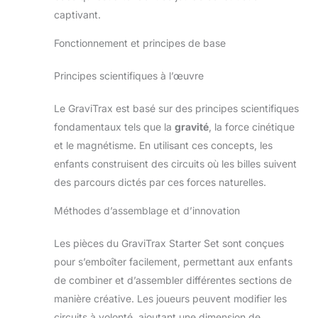
plateforme de hauteur transparente, 1 départ, 1
arrivée, 1 aiguillage, 3 transferts, 1 élément turbo lift,
captivant.
10 virages, 28 blocs de construction épais, 12 blocs
de construction fins, 15 rails, 3 billes, 1 notice et
Fonctionnement et principes de base
autres. UN CADEAU IDEAL pour les filles et les
garçons à partir de 8 ans, et pour les fans de
construction de tous âges ! Fabriqués en Europe avec
Principes scientifiques à l’œuvre
des matériaux de grande qualité, GraviTrax est fait
pour durer et garantit des heures de jeu et
d'assemblage, seul ou à plusieurs. Une idée cadeau
Le GraviTrax est basé sur des principes scientifiques
parfaite pour un anniversaire ou pour Noël. JEU
EDUCATIF STEM : GraviTrax est un système de
fondamentaux tels que la
gravité
, la force cinétique
construction très ludique qui permet aux enfants
d'expérimenter des lois physiques comme la gravité,
et le magnétisme. En utilisant ces concepts, les
le magnétisme ou la force cinétique. En manipulant
les blocs et en testant leurs propres assemblages, ils
enfants construisent des circuits où les billes suivent
développent à la fois leur créativité et leur
des parcours dictés par ces forces naturelles.
compréhension de ces principes scientifiques.
Méthodes d’assemblage et d’innovation
Les pièces du GraviTrax Starter Set sont conçues
pour s’emboîter facilement, permettant aux enfants
de combiner et d’assembler différentes sections de
manière créative. Les joueurs peuvent modifier les
circuits à volonté, ajoutant une dimension de