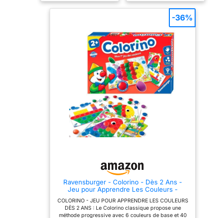
dans un format très
accessible.
-36%
APPRENTISSAGE PAR
ASSOCIATION : en
réunissant les bons duos,
l’enfant apprend à
identifier les liens entre
les éléments, à reconnaître
les formes et à classer
visuellement les éléments.
Un jeu qui éveille l’esprit
d’analyse tout en
favorisant le vocabulaire.
CONTENU COMPLET
POUR TOUT-PETITS : le
coffret contient 12 puzzles
en carton rigide, faciles à
manipuler, aux illustrations
tendres et expressives.
Leur format est
parfaitement adapté aux
mains des jeunes enfants
pour une prise en main
intuitive. DÉVELOPPE
Ravensburger - Colorino - Dès 2 Ans -
OBSERVATION ET
Jeu pour Apprendre Les Couleurs -
COORDINATION : cette
Développement de la Motricité Fine - Jeu
activité favorise la
COLORINO - JEU POUR APPRENDRE LES COULEURS
Educatif - Mosaïque Enfant - Version
motricité fine, la
DÈS 2 ANS : Le Colorino classique propose une
Française - 24011
concentration et la
méthode progressive avec 6 couleurs de base et 40