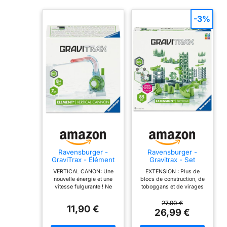
-3%
Ravensburger -
Ravensburger -
GraviTrax - Élément
Gravitrax - Set
Vertical Canon -
Extension Skytrax
VERTICAL CANON: Une
EXTENSION : Plus de
Circuit de Billes -
100 pièces - Circuit
nouvelle énergie et une
blocs de construction, de
Jeu de Construction
de Billes - Jeu de
vitesse fulgurante ! Ne
toboggans et de virages
créatif - Dès 8 Ans -
Construction créatif
s'utilise pas seul,
multidirectionnels pour
27465
- Dès 8 Ans - 27483
nécessite un Starter Set
encore plus de
27,90 €
11,90 €
chez soi (coffret de
possibilités de jeu et
26,99 €
démarrage). L'élément
d'assemblage ! Ce set
transporte les billes vers
d'extension permet