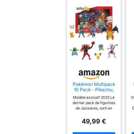
Pokémon Multipack
10 Pack - Pikachu,
Squirtle, Bulbasaur,
Modèle exclusif 2025 Le
O
Charmander,
dernier pack de figurines
Froakie, Yamper,
de Jazwares, sorti en
Gible, Growlithe,
2025, propose des
Oddish, Cinderace
É
designs revisités et de
49,99 €
toutes nouvelles figurines.
10 Pokémon populaires
At