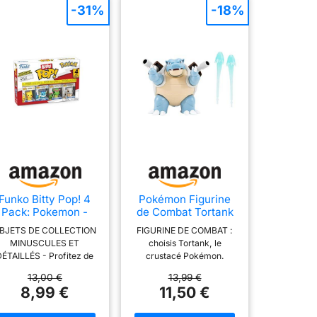
-31%
-18%
Funko Bitty Pop! 4
Pokémon Figurine
Pack: Pokemon -
de Combat Tortank
Pikachu, Vaporeon,
de 11 cm
BJETS DE COLLECTION
FIGURINE DE COMBAT :
Caterpie, Cubone -
MINUSCULES ET
choisis Tortank, le
0,9 Pouce (2,2 cm)
DÉTAILLÉS - Profitez de
crustacé Pokémon.
De Collection -
produits sous licence
JOUER ET EXPOSER :
tagère d’Exposition
13,00 €
13,99 €
officielle de 2,3 cm (0,9
figurine de 11 cm équipée
empilable Incluse -
8,99 €
11,50 €
pouce) de Pokemon;
de nombreux points
Idée Cadeau - pour
tention : ne convient pas
articulés pour jouer et
Sacs de fête -