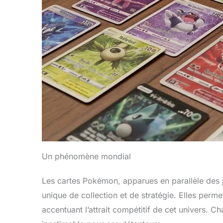
Produit sous licence
G
officielle Fabrication de
haute qualité et matériaux
m
sûrs, par le détenteur de
la licence officielle
Jazwares ; recommandé
a
pour les enfants de 4 ans
et plus.
r
B
Un phénomène mondial
c
Les cartes Pokémon, apparues en parallèle des j
unique de collection et de stratégie. Elles perme
accentuant l’attrait compétitif de cet univers. C