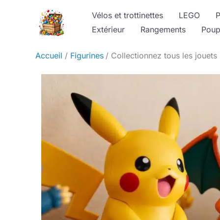
Aller
Vélos et trottinettes
LEGO
P
au
Extérieur
Rangements
Poup
contenu
Accueil
Figurines
Collectionnez tous les jouet