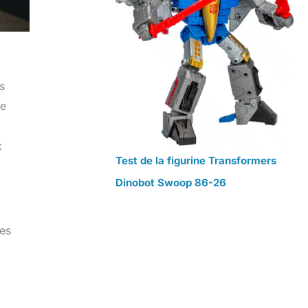
s
le
x
Test de la figurine Transformers
Dinobot Swoop 86-26
des