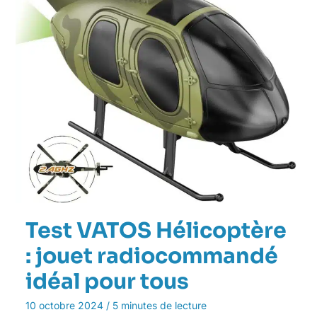
Test VATOS Hélicoptère
: jouet radiocommandé
idéal pour tous
10 octobre 2024
/
5 minutes de lecture