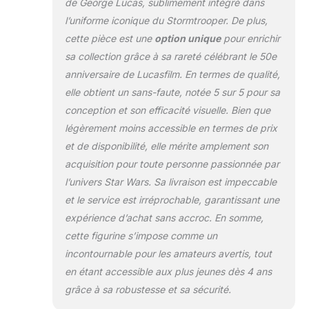
de George Lucas, sublimement intégré dans
collection Star Wars
l’uniforme iconique du Stormtrooper. De plus,
Il existe d'autres
cette pièce est une
option unique
pour enrichir
figures d'une
galaxie lointaine,
sa collection grâce à sa rareté célébrant le 50e
lointaine : avec les
anniversaire de Lucasfilm. En termes de qualité,
personnages de la
elle obtient un sans-faute, notée 5 sur 5 pour sa
série Star Wars
conception et son efficacité visuelle. Bien que
Black, vous pouvez
créer toute une
légèrement moins accessible en termes de prix
galaxie Star Wars
et de disponibilité, elle mérite amplement son
(chacune vendue
acquisition pour toute personne passionnée par
séparément) Points
l’univers Star Wars. Sa livraison est impeccable
de mouvement et
et le service est irréprochable, garantissant une
détails de qualité
supérieure : les
expérience d’achat sans accroc. En somme,
amateurs et les
cette figurine s’impose comme un
collectionneurs de
incontournable pour les amateurs avertis, tout
Star Wars peuvent
en étant accessible aux plus jeunes dès 4 ans
présenter cette
figurine entièrement
grâce à sa robustesse et sa sécurité.
mobile avec une