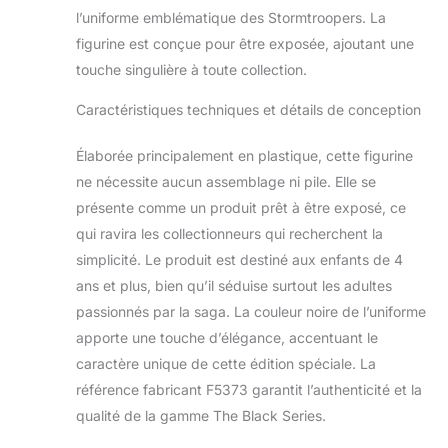
d'action de qualité
l’uniforme emblématique des Stormtroopers. La
supérieure George
figurine est conçue pour être exposée, ajoutant une
Lucas (en
camouflage
touche singulière à toute collection.
Stormtrooper) pour
la présenter dans le
Caractéristiques techniques et détails de conception
cadre de leur
collection Star Wars
Élaborée principalement en plastique, cette figurine
CASQUE ET
ne nécessite aucun assemblage ni pile. Elle se
BLASTER
présente comme un produit prêt à être exposé, ce
AMOVIBLE : cette
qui ravira les collectionneurs qui recherchent la
figurine d'action de
la série Star Wars la
simplicité. Le produit est destiné aux enfants de 4
série noire est livrée
ans et plus, bien qu’il séduise surtout les adultes
avec 2 accessoires
passionnés par la saga. La couleur noire de l’uniforme
qui en font une
apporte une touche d’élégance, accentuant le
excellente
extension de toute
caractère unique de cette édition spéciale. La
collection Star Wars
référence fabricant F5373 garantit l’authenticité et la
Il existe d'autres
qualité de la gamme The Black Series.
figures d'une
galaxie lointaine,