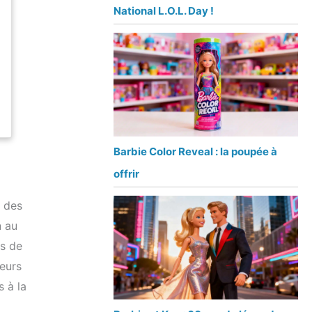
National L.O.L. Day !
Barbie Color Reveal : la poupée à
offrir
x des
n au
s de
neurs
s à la