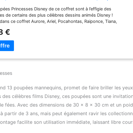
s Disney, Cadeau pour Enfant 3 ans et plus, HLW43
pées Princesses Disney de ce coffret sont à l’effigie des
s de certains des plus célèbres dessins animés Disney !
dans ce coffret Aurore, Ariel, Pocahontas, Raiponce, Tiana,
ige, Belle, Jasmine, Mérida, Mulan, Vaiana, Cendrillon et Raya.
8 €
pée articulée porte la tenue et les accessoires propres à son
 Les poupées ont des cheveux soyeux que les enfants pourront
coiffer à volonté ! Les 13 héroïnes de ce coffret ont chacune leur
ur histoire : les enfants peuvent donc recréer toutes leurs scènes
u imaginer toutes les histoires qu’ils veulent ! Les fans peuvent
ner tous les coffrets et accessoires Princesses Disney pour des
encore plus magiques ! Articles vendus séparément, Certains
cesses
euvent ne pas être commercialisés
nd 13 poupées mannequins, promet de faire briller les yeu
es des célèbres films Disney, ces poupées sont une invitatio
e fées. Avec des dimensions de 30 x 8 x 30 cm et un poid
à partir de 3 ans, mais peut également ravir les collection
tage facilite son utilisation immédiate, laissant libre cour