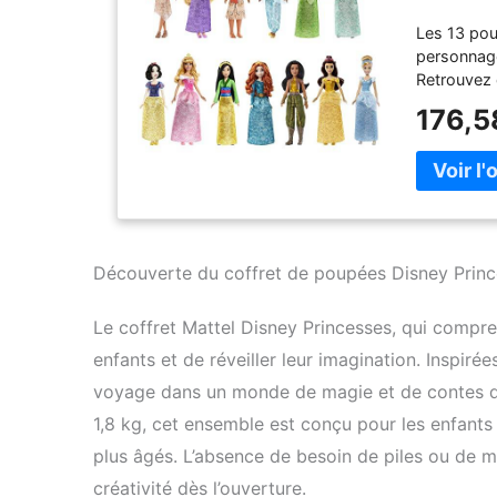
des Film
Les 13 pou
personnage
Retrouvez 
Blanche-Ne
176,5
Chaque pou
personnage
s’amuser à 
style et le
préférées o
collection
aventures 
Découverte du coffret de poupées Disney Prin
produits p
Le coffret Mattel Disney Princesses, qui compre
enfants et de réveiller leur imagination. Inspiré
voyage dans un monde de magie et de contes d
1,8 kg, cet ensemble est conçu pour les enfants 
plus âgés. L’absence de besoin de piles ou de mon
créativité dès l’ouverture.