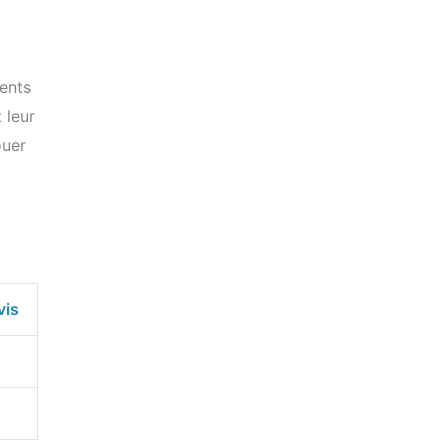
rents
 leur
ouer
vis