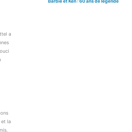
Barbie et Ken : 60 ans de légende
ttel a
nnes
ouci
n
ions
et la
mis.