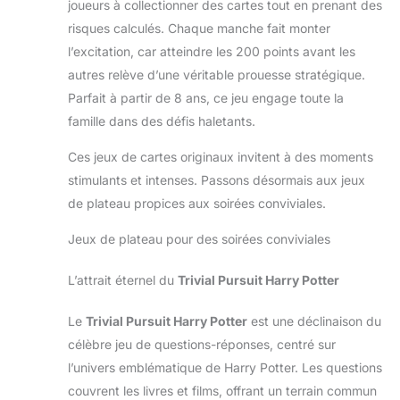
joueurs à collectionner des cartes tout en prenant des
défausse il doit immédiatement échanger cette carte
À partir de 8 ans. Durée
avec l’une de ses douze cartes et la poser face
risques calculés. Chaque manche fait monter
de jeu : environ 30
visible. S’il se décide pour la carte face cachée de la
minutes. Langues :
pioche, il peut regarder la carte et choisir s’il veut
l’excitation, car atteindre les 200 points avant les
Allemand, Anglais,
l’échanger contre l’une de ses cartes (cachées ou
Français, Espagnol,
autres relève d’une véritable prouesse stratégique.
visibles). S’il ne veut pas garder la carte tirée, il la
Italien. Matériau : 150
défausse, mais doit révéler une de ses cartes. S’il
cartes à jouer, 1 bloc de
Parfait à partir de 8 ans, ce jeu engage toute la
joue une carte action, il résout immédiatement les
jeu, 1 règle du jeu.
effets. Il est possible de défausser 3 cartes d’un
famille dans des défis haletants.
Fabriquée en Allemagne.
coup si toutes les cartes d’une même colonne sont
identiques. Ou 4 cartes d’une même ligne ; si les 4
Ces jeux de cartes originaux invitent à des moments
sont identiques. Lorsqu’un joueur a révélé toutes ses
cartes, le tour se termine puis la manche s’arrête. Les
stimulants et intenses. Passons désormais aux jeux
joueurs comptent les points des cartes qui restent
devant eux. Dès qu’un joueur atteint 100 points ou
de plateau propices aux soirées conviviales.
plus, le joueur ayant cumulé le moins de points
remporte la partie ! Version française
Jeux de plateau pour des soirées conviviales
L’attrait éternel du
Trivial Pursuit Harry Potter
Le
Trivial Pursuit Harry Potter
est une déclinaison du
célèbre jeu de questions-réponses, centré sur
l’univers emblématique de Harry Potter. Les questions
couvrent les livres et films, offrant un terrain commun