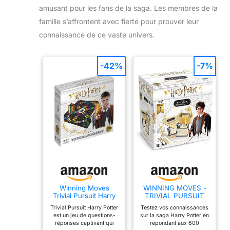
amusant pour les fans de la saga. Les membres de la
famille s’affrontent avec fierté pour prouver leur
connaissance de ce vaste univers.
-42%
-7%
Winning Moves
WINNING MOVES -
Trivial Pursuit Harry
TRIVIAL PURSUIT
Potter 10 Ans+ - Jeu
HARRY POTTER
Trivial Pursuit Harry Potter
Testez vos connaissances
Carte Enfant Harry
VOL 2 - Format de
est un jeu de questions-
sur la saga Harry Potter en
Potter - Jeu Quizz -
voyage - Jeu de
réponses captivant qui
répondant aux 600
Jeu de Voyage - Jeu
société - Version