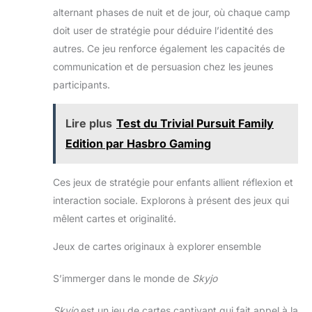
SOCIÉTÉ EN FAMILLE : Vous allez pouvoir emporter
amis, les fêtes de fin
alternant phases de nuit et de jour, où chaque camp
partout avec vous ce jeu de voyage pour enfants, afin
d'année et les vacances
de vous amuser en famille.
doit user de stratégie pour déduire l’identité des
CADEAUX POUR
ENFANTS ET PASSIONNÉS
autres. Ce jeu renforce également les capacités de
DE VOITURES : Les jeux et
les jouets F1 sont de super
communication et de persuasion chez les jeunes
cadeaux d'anniversaire et
de fêtes de fin d'année
participants.
pour les fans de
FORMULA 1, les
collectionneurs de petites
Lire plus
Test du Trivial Pursuit Family
voitures, les enfants (à
partir de 8 ans), les
Edition par Hasbro Gaming
préados, les ados, les
adultes et les familles
Ces jeux de stratégie pour enfants allient réflexion et
interaction sociale. Explorons à présent des jeux qui
mêlent cartes et originalité.
Jeux de cartes originaux à explorer ensemble
S’immerger dans le monde de
Skyjo
Skyjo
est un jeu de cartes captivant qui fait appel à la