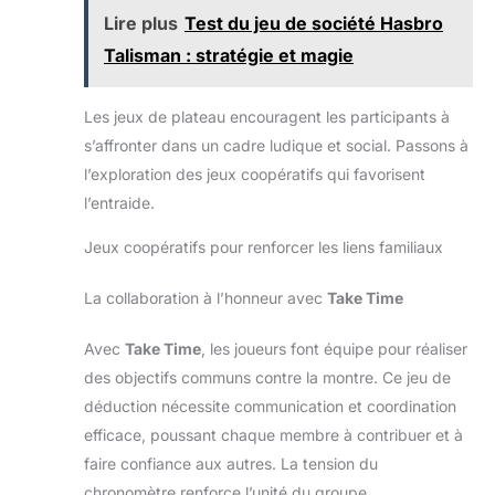
collaboration entre les
Lire plus
Test du jeu de société Hasbro
plus jeunes joueurs. Les
jeux de cartes enfants
Talisman : stratégie et magie
sont aussi un bon moyen
d'impliquer les plus
jeunes. Trivial Pursuit
Harry Potter ne se
Les jeux de plateau encouragent les participants à
contente pas de divertir; il
soutient également
s’affronter dans un cadre ludique et social. Passons à
l'éducation. En tant que jeu
l’exploration des jeux coopératifs qui favorisent
de memoire enfant, il
stimule la mémoire, la
l’entraide.
lecture et la
compréhension de
l'univers de Harry Potter.
Jeux coopératifs pour renforcer les liens familiaux
Les joueurs développent
leur capacité à se
souvenir des détails,
La collaboration à l’honneur avec
Take Time
améliorent leur lecture
rapide et enrichissent leur
culture générale tout en
Avec
Take Time
, les joueurs font équipe pour réaliser
s'amusant. C'est un moyen
ludique et efficace
des objectifs communs contre la montre. Ce jeu de
d'apprendre. De plus, en
déduction nécessite communication et coordination
tant que jeux memory
enfant, il aide à renforcer
efficace, poussant chaque membre à contribuer et à
les capacités cognitives
des enfants. Ce jeu
faire confiance aux autres. La tension du
contribue aussi aux jeux
culture generale, offrant
chronomètre renforce l’unité du groupe.