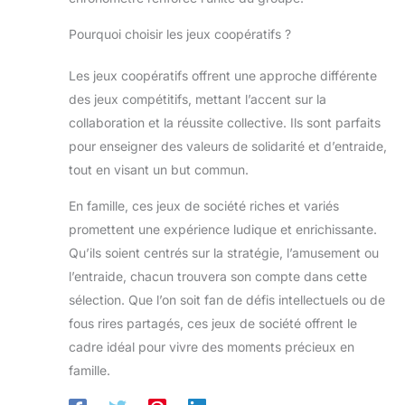
une large gamme de
connaissances à acquérir.
Pourquoi choisir les jeux coopératifs ?
Offrir Trivial Pursuit Harry
Potter est une excellente
idée pour les fans de la
Les jeux coopératifs offrent une approche différente
saga. Ce jeu combine
l'excitation de jouer avec
des jeux compétitifs, mettant l’accent sur la
l'amour pour l'univers de
Harry Potter, en faisant un
collaboration et la réussite collective. Ils sont parfaits
cadeau mémorable pour
tous les âges. Que ce soit
pour enseigner des valeurs de solidarité et d’entraide,
pour un anniversaire, Noël
tout en visant un but commun.
ou simplement pour faire
plaisir, ce jeu permet de
partager des moments
En famille, ces jeux de société riches et variés
agréables avec ses
proches tout en plongeant
promettent une expérience ludique et enrichissante.
dans le monde magique
Qu’ils soient centrés sur la stratégie, l’amusement ou
de Harry Potter. Il s'intègre
parfaitement dans les jeux
l’entraide, chacun trouvera son compte dans cette
soiree et les jeux adultes
soirée drole pour une
sélection. Que l’on soit fan de défis intellectuels ou de
expérience ludique et
immersive. Il est
fous rires partagés, ces jeux de société offrent le
également adapté comme
cadre idéal pour vivre des moments précieux en
jeu adulte et jeu entre amis
adulte, garantissant des
famille.
soirées mémorables.